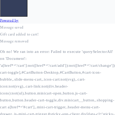
Oh no! We ran into an error:
Failed to execute 'querySelectorAll'
on 'Document':
'a[href*='/cart']:not([href*='/cart/add']):not([href*='/cart/change'])
cart-toggle],#CartButton-Desktop,#CartButton,#cart-icon-
bubble,.slide-menu-cart,.icon-cart:not(svg),.cart-
icon:not(svg),.cart-link:not(div.header-
icons):not(ul),button.minicart-open,button.js-cart-
button,button.header-cart-toggle,div.minicart__button,.shopping-
cart a[href*='#cart'],.mini-cart-trigger,.header-menu-cart-
drawer,.js-mini-cart-trigger,#sticky-app-client div[data-cl='sticky-