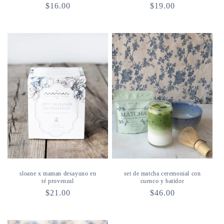
Precio
$16.00
Precio
$19.00
habitual
habitual
sloane x maman desayuno en
set de matcha ceremonial con
té provenzal
cuenco y batidor
Precio
$21.00
Precio
$46.00
habitual
habitual