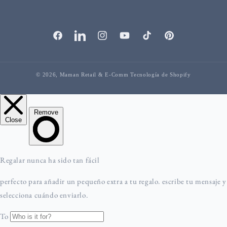
Facebook
vinculadoEn
Instagram
YouTube
TikTok
Pinterest
© 2026,
Maman Retail & E-Comm
Tecnología de Shopify