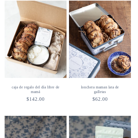
caja de regalo del día libre de
lonchera maman lata de
mamá
galletas
Precio
$142.00
Precio
$62.00
habitual
habitual