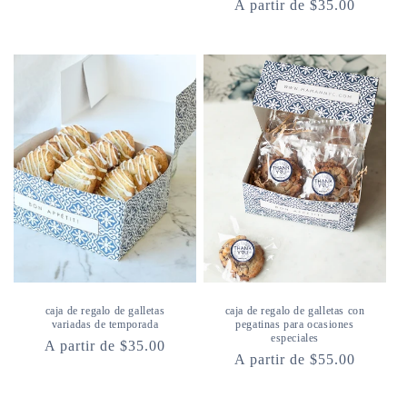
Precio
A partir de $35.00
habitual
habitual
caja de regalo de galletas
caja de regalo de galletas con
variadas de temporada
pegatinas para ocasiones
especiales
Precio
A partir de $35.00
Precio
A partir de $55.00
habitual
habitual