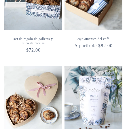
set de regalo de galletas y
caja amantes del café
libro de recetas
Precio
A partir de $82.00
Precio
$72.00
habitual
habitual