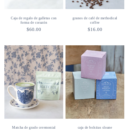
Caja de regalo de galletas con
granos de café de methodical
forma de corazón
coffee
Precio
$60.00
Precio
$16.00
habitual
habitual
Matcha de grado ceremonial
caja de bolsitas sloane