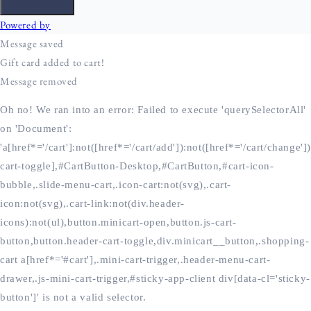
Oh no! We ran into an error:
Failed to execute 'querySelectorAll'
on 'Document':
'a[href*='/cart']:not([href*='/cart/add']):not([href*='/cart/change'])
cart-toggle],#CartButton-Desktop,#CartButton,#cart-icon-
bubble,.slide-menu-cart,.icon-cart:not(svg),.cart-
icon:not(svg),.cart-link:not(div.header-
icons):not(ul),button.minicart-open,button.js-cart-
button,button.header-cart-toggle,div.minicart__button,.shopping-
cart a[href*='#cart'],.mini-cart-trigger,.header-menu-cart-
drawer,.js-mini-cart-trigger,#sticky-app-client div[data-cl='sticky-
button']' is not a valid selector.