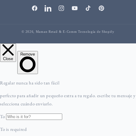
Facebook
vinculadoEn
Instagram
YouTube
TikTok
Pinterest
© 2026,
Maman Retail & E-Comm
Tecnología de Shopify